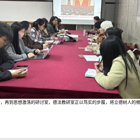
场，再到思想激荡的研讨室，德法教研室正以笃实的步履，将立德树人的